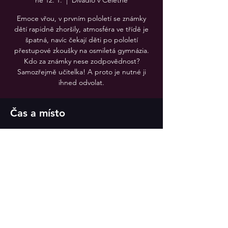
ne 12. 1.
  |  
Divadlo v Celetné
Emoce vřou, v prvním pololetí se známky
dětí rapidně zhoršily, atmosféra ve třídě je
špatná, navíc čekají děti po pololetí
přestupové zkoušky na osmiletá gymnázia.
Kdo za známky nese zodpovědnost?
Samozřejmě učitelka! A proto je nutné ji
Čas a místo
12. 1. 2025 15:00
Divadlo v Celetné
Sdílet událost