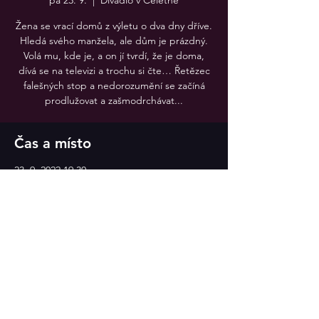
pá 23. 9.
  |  
Divadlo v Celetné
Žena se vrací domů z výletu o dva dny dříve.
Hledá svého manžela, ale dům je prázdný.
Volá mu, kde je, a on jí tvrdí, že je doma,
dívá se na televizi a trochu si čte… Řetězec
falešných stop a nedorozumění se začíná
prodlužovat a zašmodrchávat...
Čas a místo
23. 9. 2022 19:30
Divadlo v Celetné
Sdílet událost