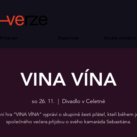
Program
Repertoár
Studio mladých
VINA VÍNA
so 26. 11.
  |  
Divadlo v Celetné
ní hra “VINA VÍNA” vypráví o skupině šesti přátel, kteří během
společného večera přijdou o svého kamaráda Sebastiána.