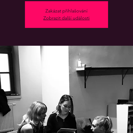
Zakázat přihlašování
Zobrazit další události