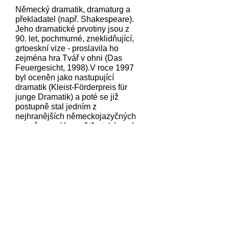
Německý dramatik, dramaturg a
překladatel (např. Shakespeare).
Jeho dramatické prvotiny jsou z
90. let, pochmurné, zneklidňující,
grtoeskní vize - proslavila ho
zejména hra Tvář v ohni (Das
Feuergesicht, 1998).V roce 1997
byl oceněn jako nastupující
dramatik (Kleist-Förderpreis für
junge Dramatik) a poté se již
postupně stal jedním z
nejhranějších německojazyčných
autorů po celém světě - také u nás
se jeho hry objevují pravidelně na
repertoárech divadel.
Autor inscenace:
Dědictví