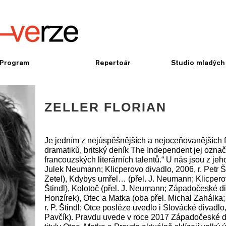
Program
Repertoár
Studio mladých
ZELLER FLORIAN
Je jedním z nejúspěšnějších a nejoceňovanějších 
dramatiků, britský deník The Independent jej označ
francouzských literárních talentů.“ U nás jsou z jeho 
Julek Neumann; Klicperovo divadlo, 2006, r. Petr Šti
Zetel), Kdybys umřel… (přel. J. Neumann; Klicperov
Štindl), Kolotoč (přel. J. Neumann; Západočeské diva
Honzírek), Otec a Matka (oba přel. Michal Zahálka
r. P. Štindl; Otce posléze uvedlo i Slovácké divadlo
Pavčík). Pravdu uvede v roce 2017 Západočeské d