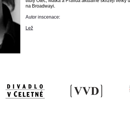
tituly Otec, Matka a Pravda aktuálně sklízejí velk
na Broadwayi.
Autor inscenace:
Lež