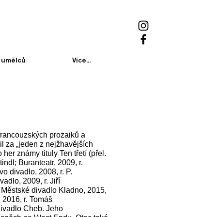
 umělců
Více...
francouzských prozaiků a
il za „jeden z nejžhavějších
her známy tituly Ten třetí (přel.
ndl; Buranteatr, 2009, r.
o divadlo, 2008, r. P.
dlo, 2009, r. Jiří
; Městské divadlo Kladno, 2015,
, 2016, r. Tomáš
ivadlo Cheb. Jeho