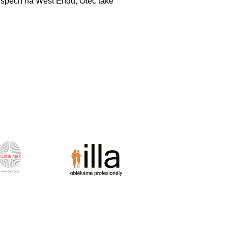
ý úspěch na West Endu, Otec také